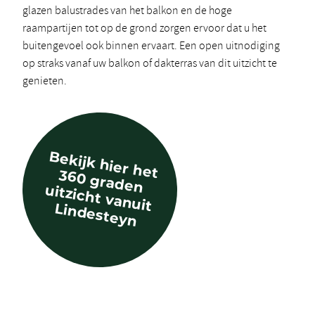
glazen balustrades van het balkon en de hoge
raampartijen tot op de grond zorgen ervoor dat u het
buitengevoel ook binnen ervaart. Een open uitnodiging
op straks vanaf uw balkon of dakterras van dit uitzicht te
genieten.
B
e
k
ijk
h
ie
r h
e
t
0
g
rad
e
n
itzich
t van
u
it
Lin
d
e
ste
36
u
yn