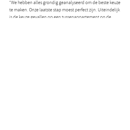
“We hebben alles grondig geanalyseerd om de beste keuze
te maken. Onze laatste stap moest perfect zijn. Uiteindelijk
is de keuze gevallen op een tussenappartement op de
derde verdieping. Dat geeft een gevoel van privacy en
vrijheid. Daarbij kiezen we voor een appartement aan de
noordkant. Met hoe warm het tegenwoordig wordt in
Nederland, willen we niet de hele dag zon in huis. Onze
huidige tuin ligt op het westen, en dat is vooral ’s avonds
vaak te warm.”
Zijn jullie al bezig met de inrichting?
Ingrid (lachend): “Oh, daar zitten we al volop mee bezig!
We nemen wat meubels mee, maar we willen ook
investeren in iets nieuws. We denken erover om een
interieurstylist in te schakelen. We hebben goede
ervaringen met Plaisier Interieur in Ridderkerk. Zo’n advies
kost wat, maar daar kunnen we dan wel de komende 30
jaar van genieten.”